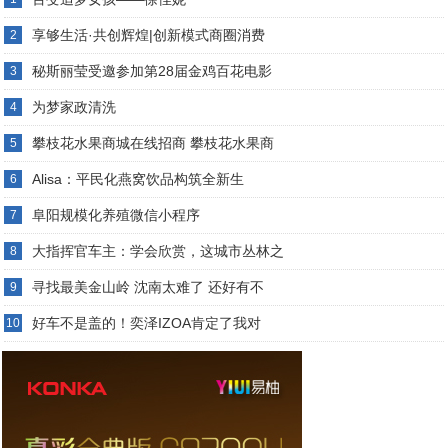
享够生活·共创辉煌|创新模式商圈消费
2
秘斯丽莹受邀参加第28届金鸡百花电影
3
为梦家政清洗
4
攀枝花水果商城在线招商 攀枝花水果商
5
Alisa：平民化燕窝饮品构筑全新生
6
阜阳规模化养殖微信小程序
7
大指挥官车主：学会欣赏，这城市丛林之
8
寻找最美金山岭 沈南太难了 还好有不
9
好车不是盖的！奕泽IZOA肯定了我对
10