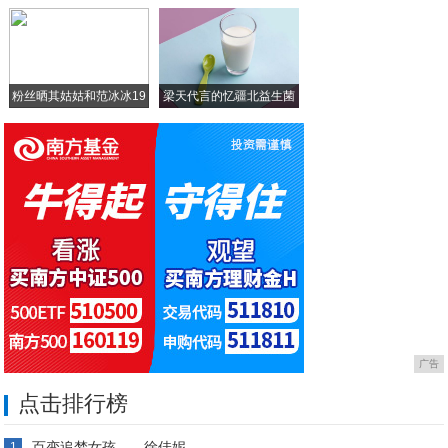
宫里的世界主题快闪店，让宫廷文化走近你
粉丝晒其姑姑和范冰冰19
梁天代言的忆疆北益生菌
骆
广告
点击排行榜
百变追梦女孩——徐佳妮
1