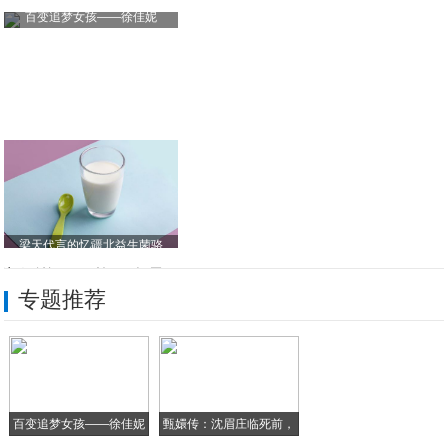
百变追梦女孩——徐佳妮
梁天代言的忆疆北益生菌骆
为何说Jeep牧马人是"Dream Ca
专题推荐
被骗、被刺杀、被“调戏” 《绝代双骄》胡
2020年全国两会特别报道——著名书法家
畅游998国旅鸟巢绽放盛典暨“畅游中国梦
百变追梦女孩——徐佳妮
甄嬛传：沈眉庄临死前，
中凯拥军小吃街7号： 中原名吃与京味小吃
甄