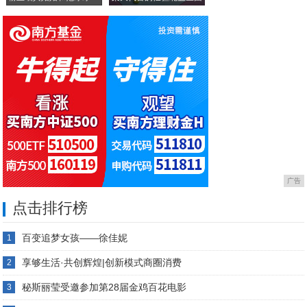
骆
广告
点击排行榜
百变追梦女孩——徐佳妮
1
享够生活·共创辉煌|创新模式商圈消费
2
秘斯丽莹受邀参加第28届金鸡百花电影
3