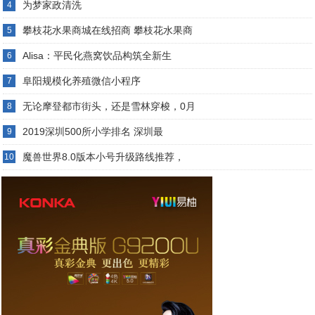
为梦家政清洗
4
攀枝花水果商城在线招商 攀枝花水果商
5
Alisa：平民化燕窝饮品构筑全新生
6
阜阳规模化养殖微信小程序
7
无论摩登都市街头，还是雪林穿梭，0月
8
2019深圳500所小学排名 深圳最
9
魔兽世界8.0版本小号升级路线推荐，
10