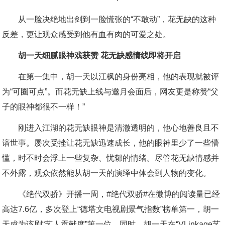
从一脸决绝地出剑到一脸慌张的“不敢动”，花无缺的这种
反差，更让观众感受到他有血有肉的可爱之处。
胡一天细腻眼神戏获赞 花无缺感情线即将开启
在第一集中，胡一天以江枫的身份亮相，他的表现就被评
为“可圈可点”。而花无缺上线与邀月会面后，网友更是称赞“父
子的眼神都很不一样！”
刚进入江湖的花无缺眼神是清澈透明的，他心地善良且不
谙世事。屡次受挫让花无缺迅速成长，他的眼神里少了一些懵
懂，时不时会浮上一些复杂、忧郁的情绪。尽管花无缺情感并
不外露，观众依然能从胡一天的演绎中体会到人物的变化。
《绝代双骄》开播一周，#绝代双骄#在微博的阅读量已经
高达7.6亿，多次登上“德塔文电视剧景气指数”榜单第一，胡一
天成为该剧“艺人贡献度”第一位。同时，胡一天在“VLinkage艺