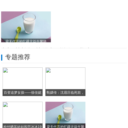
梁天代言的忆疆北益生菌骆
被骗、被刺杀、被“调戏” 《绝代双骄》胡
专题推荐
2020年全国两会特别报道——著名书法家
畅游998国旅鸟巢绽放盛典暨“畅游中国梦
中凯拥军小吃街7号： 中原名吃与京味小吃
百变追梦女孩——徐佳妮
甄嬛传：沈眉庄临死前，
宫里的世界主题快闪店，让宫廷文化走近你
甄
2020红包新玩法：解锁视频红包，明星语
粉丝晒其姑姑和范冰冰19
梁天代言的忆疆北益生菌