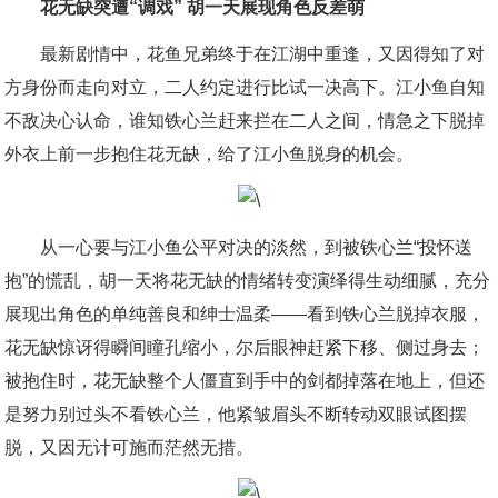
花无缺突遭“调戏” 胡一天展现角色反差萌
最新剧情中，花鱼兄弟终于在江湖中重逢，又因得知了对
方身份而走向对立，二人约定进行比试一决高下。江小鱼自知
不敌决心认命，谁知铁心兰赶来拦在二人之间，情急之下脱掉
外衣上前一步抱住花无缺，给了江小鱼脱身的机会。
从一心要与江小鱼公平对决的淡然，到被铁心兰“投怀送
抱”的慌乱，胡一天将花无缺的情绪转变演绎得生动细腻，充分
展现出角色的单纯善良和绅士温柔——看到铁心兰脱掉衣服，
花无缺惊讶得瞬间瞳孔缩小，尔后眼神赶紧下移、侧过身去；
被抱住时，花无缺整个人僵直到手中的剑都掉落在地上，但还
是努力别过头不看铁心兰，他紧皱眉头不断转动双眼试图摆
脱，又因无计可施而茫然无措。