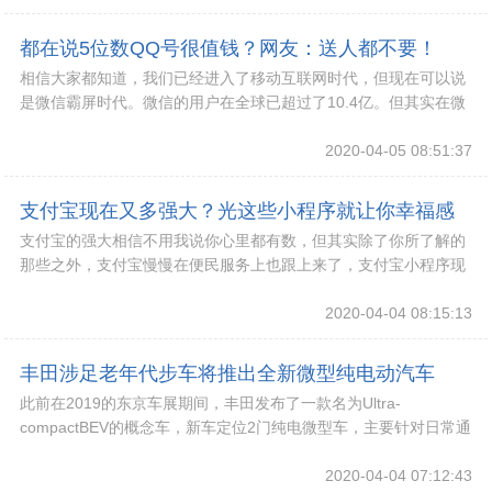
都在说5位数QQ号很值钱？网友：送人都不要！
相信大家都知道，我们已经进入了移动互联网时代，但现在可以说
是微信霸屏时代。微信的用户在全球已超过了10.4亿。但其实在微
信之前，还有个QQ，虽然QQ已成为了回忆
2020-04-05 08:51:37
支付宝现在又多强大？光这些小程序就让你幸福感
支付宝的强大相信不用我说你心里都有数，但其实除了你所了解的
爆棚
那些之外，支付宝慢慢在便民服务上也跟上来了，支付宝小程序现
在如雨后春笋一般，开始疯狂生长，悄悄的服务着
2020-04-04 08:15:13
丰田涉足老年代步车将推出全新微型纯电动汽车
此前在2019的东京车展期间，丰田发布了一款名为Ultra-
compactBEV的概念车，新车定位2门纯电微型车，主要针对日常通
勤、短途代步、老年用户等受用场景
2020-04-04 07:12:43