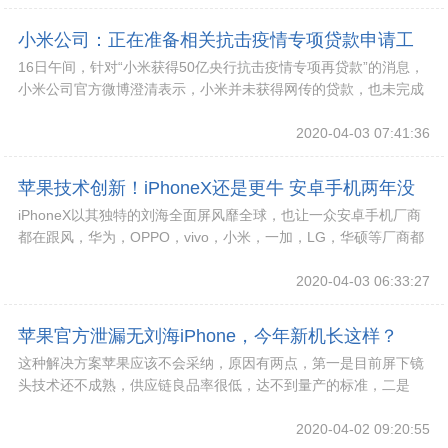
小米公司：正在准备相关抗击疫情专项贷款申请工
16日午间，针对“小米获得50亿央行抗击疫情专项再贷款”的消息，
作
小米公司官方微博澄清表示，小米并未获得网传的贷款，也未完成
相关申请，更无确定的申请金额数字；正在
2020-04-03 07:41:36
苹果技术创新！iPhoneX还是更牛 安卓手机两年没
iPhoneX以其独特的刘海全面屏风靡全球，也让一众安卓手机厂商
能追上？
都在跟风，华为，OPPO，vivo，小米，一加，LG，华硕等厂商都
推出了自家的刘海屏新机。
2020-04-03 06:33:27
苹果官方泄漏无刘海iPhone，今年新机长这样？
这种解决方案苹果应该不会采纳，原因有两点，第一是目前屏下镜
头技术还不成熟，供应链良品率很低，达不到量产的标准，二是
FaceID作为苹果力推的功能，应该不会轻易放
2020-04-02 09:20:55