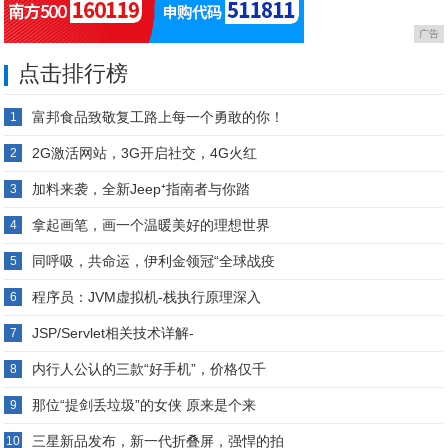
广告
点击排行榜
富邦食品致敬复工路上每一个勇敢的你！
1
2G激活网站，3G开启社交，4G火红
2
加料来袭，全新Jeep⁺指南者与你踏
3
拿起画笔，画一个温暖美好的理想世界
4
同呼吸，共命运，伊利金领冠“全球战疫
5
程序员：JVM虚拟机-栈执行原理深入
6
JSP/Servlet相关技术详解-
7
内行人公认的三款“好手机”，价格仅千
8
那位“提剑丢垃圾”的女侠 原来是个来
9
三星新品发布，新一代折叠屏，强悍的拍
10