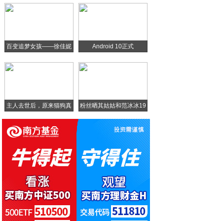
苹果技术创新！iPhoneX还是更牛 安
苹果官方泄漏无刘海iPhone，今年新机
百变追梦女孩——徐佳妮
Android 10正式
手机壳也可「硬核」- 给华为Mate30
英特尔和AMD迎来CPU劲敌
主人去世后，原来猫狗真
粉丝晒其姑姑和范冰冰19
的