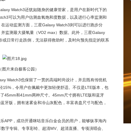
axy Watch3还犹如随身的健康管家，是用户在新时代下的
Watch3可以为用户估测血氧饱和度数据，以及进行心率监测和
动监测方面，三星Galaxy Watch3则可以进行跑步分
测最大摄氧量（VO2 max）数据。此外，三星Galaxy
在跑步或日常行走跌倒，无法获得救助时，及时向预先指定的联系
（图片来自极客公园）
xy Watch3也保留了一贯的高端时尚设计，并且既有传统机
轻15%，令用户在佩戴中更加轻便舒适。不仅是LTE版本，包
提供了45mm和41mm两种尺寸。45mm尺寸拥有LTE版和蓝牙
为蓝牙版，拥有迷雾金和冷山灰配色，丰富表盘尺寸与配色，
持咪咕音乐APP，成功开通咪咕音乐白金会员的用户，能够纵享海内
享数字专辑、专享彩铃、超清MV、超清直播、专项演唱会、