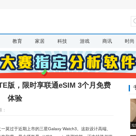
教育
家居
科技
游戏
商讯
时尚
3 LTE版，限时享联通eSIM 3个月免费
体验
源：
垃
过于近期上市的三星Galaxy Watch3。这款设计高端、