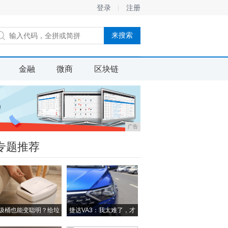
登录
注册
金融
微商
区块链
广告
专题推荐
圾桶也能变聪明？给垃
捷达VA3：我太难了，才
圾