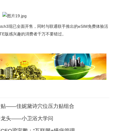
Watch3现已全面开售，同时与联通联手推出的eSIM免费体验活
3 LTE版感兴趣的消费者千万不要错过。
普贴——佳妮黛诗穴位压力贴组合
浴龙头——小卫浴大学问
CEO梁宇鹏：“互联网+慢病管理