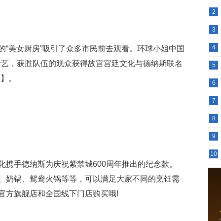
2
3
4
的“美女厨房”吸引了众多市民前去观看。环球小姐中国
厨艺，获胜队伍的观众获得故宫宫廷文化与德纳斯联名
5
列】。
6
7
8
9
10
化携手德纳斯为庆祝紫禁城600周年推出的纪念款。
、奶锅、鸳鸯火锅等等，可以满足大家不同的烹饪需
官方旗舰店和全国线下门店购买哦!