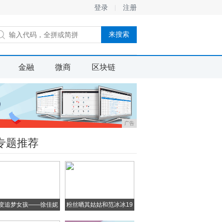
登录
注册
金融
微商
区块链
广告
专题推荐
变追梦女孩——徐佳妮
粉丝晒其姑姑和范冰冰19