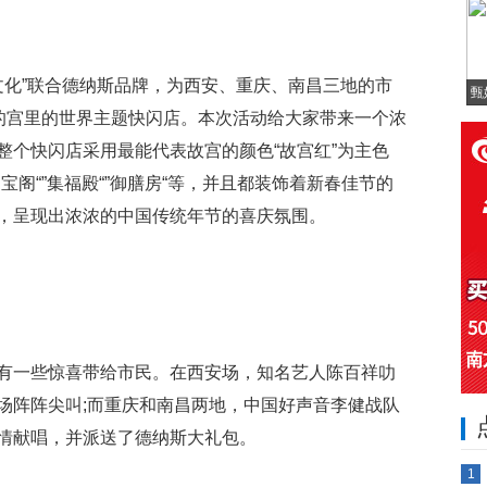
宫宫廷文化”联合德纳斯品牌，为西安、重庆、南昌三地的市
甄
”的宫里的世界主题快闪店。本次活动给大家带来一个浓
整个快闪店采用最能代表故宫的颜色“故宫红”为主色
阁“”集福殿“”御膳房“等，并且都装饰着新春佳节的
，呈现出浓浓的中国传统年节的喜庆氛围。
有一些惊喜带给市民。在西安场，知名艺人陈百祥叻
场阵阵尖叫;而重庆和南昌两地，中国好声音李健战队
情献唱，并派送了德纳斯大礼包。
1