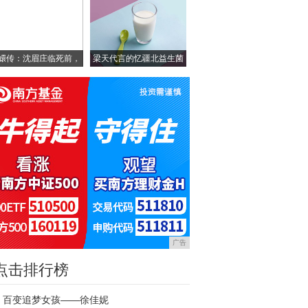
嬛传：沈眉庄临死前，
梁天代言的忆疆北益生菌
甄
骆
广告
点击排行榜
百变追梦女孩——徐佳妮