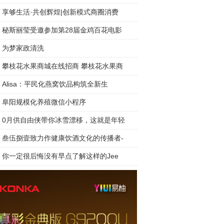
享够生活·共创辉煌|创新模式商圈消费
秘斯丽莹受邀参加第28届金鸡百花电影
为梦家政清洗
攀枝花水果商城在线招商 攀枝花水果商
Alisa：平民化燕窝饮品构筑全新生
阜阳规模化养殖微信小程序
0月供自由侠带你冰雪漂移，这就是年轻
叁伍捌壹致力作健康饮酒文化的传播者-
你一定很后悔没有早点了解这样的Jee