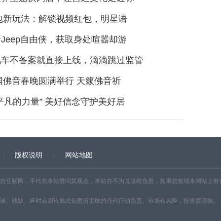
红包新玩法：解锁视频红包，明星语
Jeep自由侠，获取身处喧嚣却游
风车不备案就直接上线，滴滴跳过监管
中国佛音春晚圆满举行 天籁佛音祈
平凡的力量” 美好信念守护美好居
版权说明
网站地图
自互联网，不代表本站赞同其观点，本站亦不为其版权负责，如果您发现本网站上有
误、残缺、延时或因依靠此信息所采取的任何行动负责。市场有风险，投资需谨慎。