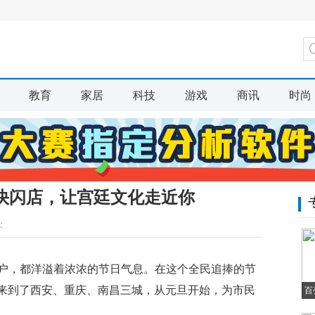
教育
家居
科技
游戏
商讯
时尚
快闪店，让宫廷文化走近你
：
户，都洋溢着浓浓的节日气息。在这个全民追捧的节
化来到了西安、重庆、南昌三城，从元旦开始，为市民
百