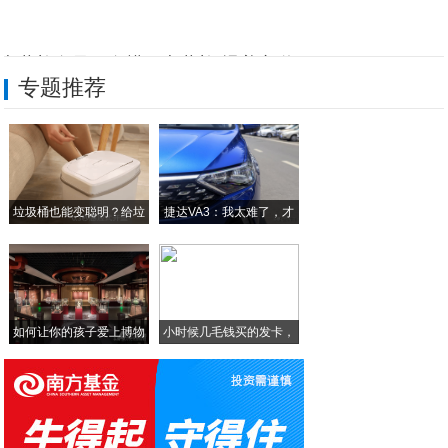
七巷礼向风、向檬：七巷礼·慢养之道
专题推荐
宁波九九天一电器张春桂：平凡女性的创业微
阿拉尔市金色沙垦杨俊：从黄沙到餐桌
立德文化朱晓平：人生这堂课
垃圾桶也能变聪明？给垃
捷达VA3：我太难了，才
英童乳业张鸽：以科技赋能羊乳产业
圾
新疆家和国际酒店有限公司：多元布局绘就产
如何让你的孩子爱上博物
小时候几毛钱买的发卡，
馆
这