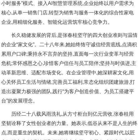
小时服务”模式、接入AI智慧管理系统,企业始终以用户需求为
核心,从单一销售门店,转型为销售与服务一体化的综合性家电
企业,用精细化服务、智能化运营筑牢核心竞争力。
长久稳健发展的背后,是张春桂坚守的四大创业准则与温情
的企业“家文化”。二十八年来,她始终恪守诚信经营底线,点滴积
累用户口碑;秉持永不言弃的坚持,直面每一次行业变革与经营
危机;常怀感恩之心,珍惜客户信任与员工陪伴;坚持与时俱进,主
动革新思维、适配市场变化。在企业管理中,她深耕家文化,用
心关怀员工生活与情绪,完善员工福利,常态化组织团建旅游,打
造出凝聚力极强的团队,践行“为客户创造价值、为员工搭建平
台”的发展理念。
历经二十八载风雨洗礼,从方寸柜台到亿元营收,张春桂用
坚韧诠释了女性创业者的力量。她表示,低谷从来不是人生的终
点,而是重生的契机。未来,她将继续坚守初心、紧跟时代,以匠