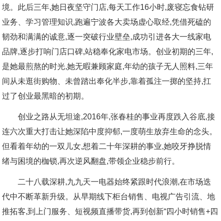
境。此后三年,她日夜坚守门店,每天工作16小时,废寝忘食钻研
业务、学习管理知识,跑遍宁波各大卖场虚心取经,凭借死磕的
韧劲和满满的诚意,逐一突破行业壁垒,成功引进各大一线家电
品牌,逐步打响门店口碑,站稳奉化家电市场。创业初期的三年,
是她最煎熬的时光,她无暇兼顾家庭,年幼的孩子无人照料,三年
间从未逛街购物、未曾踏出奉化半步,靠着孤注一掷的坚持,扛
过了创业最黑暗的初期。
创业之路从无坦途,2016年,张春桂的事业再度跌入谷底,接
连六次重大打击让她深陷中度抑郁,一度萌生放弃生命的念头。
但看着年幼的一双儿女,想着二十年深耕的事业,她咬牙挣脱情
绪与困境的枷锁,再次逆风翻盘,带领企业稳步前行。
二十八载深耕,九九天一电器始终紧跟时代浪潮,在市场迭
代中不断革新升级。从早期线下柜台销售、电视广告引流、地
推拓客,到上门服务、短视频直播带货,再到创新“四小时销售+四