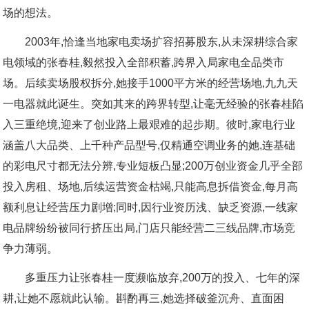
场的想法。
2003年,恰逢当地家电卖场扩容招募股东,从未深耕综合家
电领域的张春桂,毅然投入全部积蓄,跨界入局家电全品类市
场。后续卖场股权拆分,她接手1000平方米的经营场地,九九天
一电器就此诞生。突如其来的跨界转型,让毫无经验的张春桂陷
入三重绝境,迎来了创业路上最艰难的起步期。彼时,家电行业
涵盖八大品类、上千种产品型号,仅精通空调业务的她,连基础
的彩电尺寸都无法分辨,专业短板凸显;200万创业资金几乎全部
投入房租、场地,后续运营资金枯竭,只能高息拆借资金,每月高
额利息让经营压力剧增;同时,因行业资历浅、缺乏资源,一线家
电品牌纷纷被同行挤压出局,门店只能经营二三线品牌,市场竞
争力薄弱。
多重压力让张春桂一度濒临放弃,200万的投入、七年的深
耕,让她不愿就此认输。斟酌再三,她选择破釜沉舟、直面困