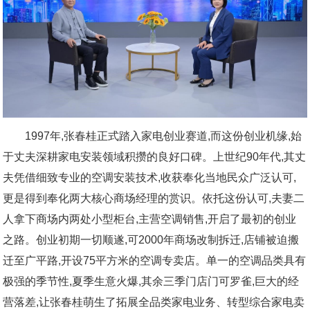
1997年,张春桂正式踏入家电创业赛道,而这份创业机缘,始
于丈夫深耕家电安装领域积攒的良好口碑。上世纪90年代,其丈
夫凭借细致专业的空调安装技术,收获奉化当地民众广泛认可,
更是得到奉化两大核心商场经理的赏识。依托这份认可,夫妻二
人拿下商场内两处小型柜台,主营空调销售,开启了最初的创业
之路。创业初期一切顺遂,可2000年商场改制拆迁,店铺被迫搬
迁至广平路,开设75平方米的空调专卖店。单一的空调品类具有
极强的季节性,夏季生意火爆,其余三季门店门可罗雀,巨大的经
营落差,让张春桂萌生了拓展全品类家电业务、转型综合家电卖