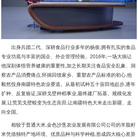
出身兵团二代、深耕食品行业多年的杨俊,拥有扎实的食品
专业功底与丰富的国企、外企管理经验。2016年,一场大病让
他深刻体悟营养健康的重要性,加之长期关注食品安全乱象、洞
察农产品消费痛点,怀揣回馈家乡、重塑农产品标准的初心,他
毅然投身南疆特色农业赛道。从最初试种五十亩田地起步,逐年
扩种、反复验证,深耕戈壁种稻事业,最终建厂拓基、规模化发
展,让荒芜戈壁蜕变为生态良田,让南疆特色大米走出新疆、走
向全国。
相较于普通大米,金色沙垦农业发展有限公司公司的羊脂籽
米凭借独特产地环境、优质品种与科学种植,形成四大核心差异