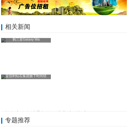
相关新闻
购三星Galaxy Wa
金伯利钻石集团旗下时尚轻
阿拉尔市金色沙垦杨俊：从黄沙到餐桌
专题推荐
立德文化朱晓平：人生这堂课