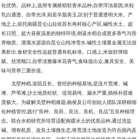
化优势。品种上,选用专属粳稻软香米品种,自带浑浊基因,米粒
乳白通透、自带光泽,宛若羊脂美玉,区别于普通透明大米。产
地之上,依托南疆昆仑山拉依苏长寿村核心产区,碱性水土、超
长日照、超大昼夜温差的独特环境,倒逼水稻合成更多香气与营
养物质。灌溉水源源自昆仑山纯净雪水,碱性土壤重金属无法游
离析出,食材安全性远超普通有机标准。口感上,米饭软弹细
腻、丝滑顺口,自带淡雅爆米花香气,食味值出众,兼具安全、美
味与营养三重价值。
戈壁种稻,道阻且长。曾经的种植基地,是连片荒滩、碱
滩、芦苇滩,沙土地质松软、堤坝易垮、漏水严重,插秧补苗难
度极大。为破解戈壁种稻难题,杨俊及公司创始人团队深耕精细
化种植管控,践行“良种、良田、良法、良机、良品”五良种植理
念。联合水稻研究所培育适配南疆水土的优质品种,通过洗盐
碱、增有机质、改良土壤微生态,将荒漠土地改造为符合国内及