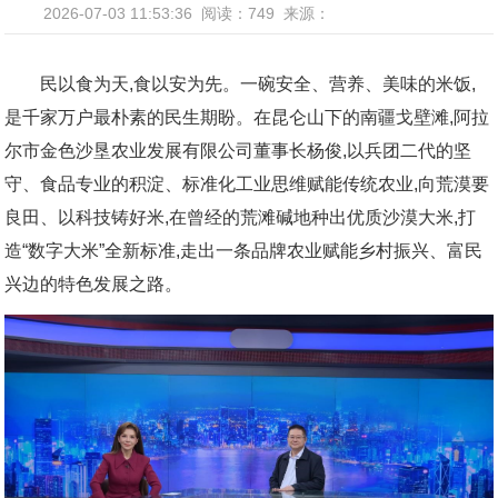
2026-07-03 11:53:36
阅读：749
来源：
民以食为天,食以安为先。一碗安全、营养、美味的米饭,
是千家万户最朴素的民生期盼。在昆仑山下的南疆戈壁滩,阿拉
尔市金色沙垦农业发展有限公司董事长杨俊,以兵团二代的坚
守、食品专业的积淀、标准化工业思维赋能传统农业,向荒漠要
良田、以科技铸好米,在曾经的荒滩碱地种出优质沙漠大米,打
造“数字大米”全新标准,走出一条品牌农业赋能乡村振兴、富民
兴边的特色发展之路。