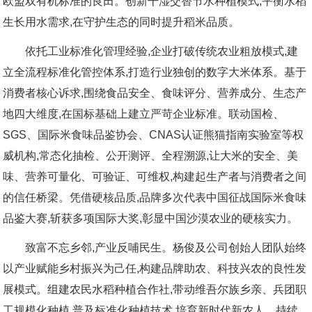
欧盟双有机标准的良田。创新干湿交替节水种植模式,平衡水稻
生长用水需求,在守护生态的同时提升稻米品质。
依托工业标准化管理经验,企业打破传统农业粗放模式,建
立全流程标准化管控体系,打造行业独创的数字大米体系。基于
消费者核心诉求,围绕食品安全、食味评分、营养成分、生态产
地四大维度,在国标基础上建立严苛企业标准。联动国检、
SGS、国际米食味品鉴协会、CNAS认证熊猫指南实验室等权
威机构,常态化抽检、公开测评、全程溯源,让大米的安全、美
味、营养可量化、可验证、可维权,构建起生产者与消费者之间
的信任桥梁。凭借硬核品质,品牌多次代表中国征战国际米食味
品鉴大赛,斩获多项国际大奖,彰显中国沙漠农业的硬核实力。
致富不忘乡邻,产业反哺民生。杨俊及公司创始人团队始终
以产业赋能乡村振兴为己任,构建品牌助农、科技兴农的良性发
展模式。组建农民水稻种植合作社,带动维吾尔族乡亲、兵团职
工规模化种植,普及标准化种植技术,培育新时代新农人。持续