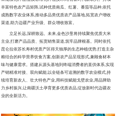
丰富特色农产品矩阵,试种优质南瓜、红薯、番茄等品种,依托
成熟数字农业体系,推动多品类优质农产品落地,拓宽农户增收
渠道,助力边疆产业升级、群众增收致富。
立足长远,深耕致远。未来,金色沙垦将持续聚焦优质大米
主业,打磨产品品质、拓宽销售渠道,筑牢品牌根基。同时依托
昆仑拉依苏长寿村优质产区得天独厚的生态种植优势,打造主杂
粮结合的科学营养饮食方案,创新农产品呈现形式,兼顾食材本
味与健康需求。搭建从源头基地到终端消费者的直供体系,实现
产销精准对接、双向赋能,以全链条可追溯的数字农业模式,持
续培育新农人、壮大特色产业,用科技赋能戈壁农业,用品牌助
力乡村振兴,让南疆沃土孕育更多优质农品,绽放新时代边疆农
业的全新活力。