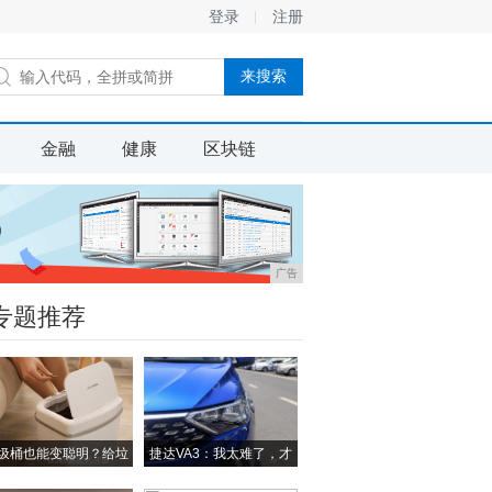
登录
注册
金融
健康
区块链
广告
专题推荐
圾桶也能变聪明？给垃
捷达VA3：我太难了，才
圾