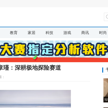
教育
家居
科技
游戏
商讯
时尚
章瑾：深耕极地探险赛道
源：
垃