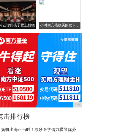
何让你的孩子爱上博物
小时候几毛钱买的发卡，
馆
这
广告
点击排行榜
扬帆出海正当时！原妙医学借力横琴优势