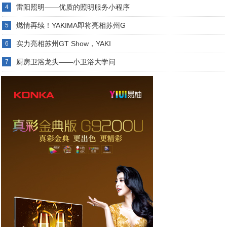
雷阳照明——优质的照明服务小程序
4
燃情再续！YAKIMA即将亮相苏州G
5
实力亮相苏州GT Show，YAKI
6
厨房卫浴龙头——小卫浴大学问
7