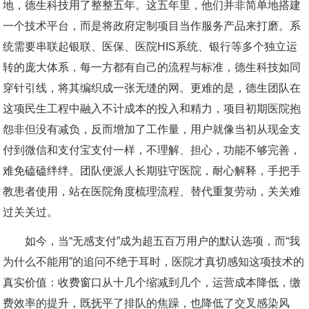
地，德生科技用了整整五年。这五年里，他们并非简单地搭建
一个技术平台，而是将政府定制项目当作服务产品来打磨。系
统需要串联起银联、医保、医院HIS系统、银行等多个独立运
转的庞大体系，每一方都有自己的流程与标准，德生科技如同
穿针引线，将其编织成一张无缝的网。更难的是，德生团队在
这项民生工程中融入不计成本的投入和精力，项目初期医院抱
怨非但没有减负，反而增加了工作量，用户就像当初从现金支
付到微信和支付宝支付一样，不理解、担心，功能不够完善，
难免磕磕绊绊。团队便派人长期驻守医院，耐心解释，手把手
教患者使用，站在医院角度梳理流程、替代重复劳动，关关难
过关关过。
如今，当“无感支付”成为超五百万用户的默认选项，而“我
为什么不能用”的追问不绝于耳时，医院才真切感知这项技术的
真实价值：收费窗口从十几个缩减到几个，运营成本降低，缴
费效率的提升，既抚平了排队的焦躁，也降低了交叉感染风