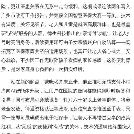
险，更让医患关系在无形中走向缓和。这项成果连续两年写入
广州市政府工作报告，并荣获全国智慧医保大赛一等奖。技术
有温度，关怀见细节。老人和儿童是就医高频群体，也是最需
要“减法”服务的人群。德生科技推出的“亲情付”功能，让老人挂
号时亮明身份，后续费用即可由子女亲情账户自动结算——既
拓宽了医保家庭共济的适用场景，也真正让老人省心省力、安
心就诊。不少因工作无暇陪孩子看病的家长感叹，这份便利背
后，是对家庭身心负担的一次切实纾解。
站在新的起点，虢晓彬并未止步。他正推动无感支付小程
序向AI智能体升级，让用户在医院的疑问都能得到即时解答和
引导；同时布局可穿戴设备，针对六十岁以上老年群体，将养
老金发放、待遇资格认证等政府服务信息直接推送至手表，只
需一按即可展码调出电子社保卡，让老人不再错过应享的政策
红利。从“无感”的便捷到“有感”的关怀，技术的逻辑始终围绕人