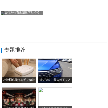
金伯利钻石集团旗下时尚轻
德生科技虢晓彬：桥连政务 通达民生
专题推荐
滁州律师事务所排名：安徽亭城律师事务所实
潍坊涵泽爸妈韩士兰：以诚信守品质
台前县启正置业乔明振：匠心筑居守初心
垃圾桶也能变聪明？给垃
捷达VA3：我太难了，才
亚匹联APBA廖望：一球连世界
圾
新疆天瑞通用航空石风雹：低空逐梦 疆土筑