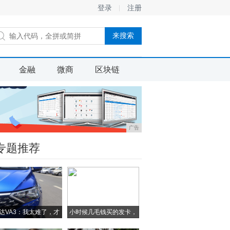
登录
注册
金融
微商
区块链
广告
专题推荐
达VA3：我太难了，才
小时候几毛钱买的发卡，
这