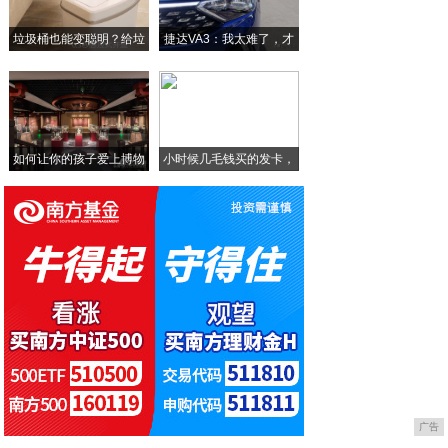
告别选择困难！兼具顶级拍照与游戏战力的高
垃圾桶也能变聪明？给垃
捷达VA3：我太难了，才
岳阳市商贸职业技术学校邓华：被“看见”的
圾
拓原刘吉颖：正义先行 星火燎原
如何让你的孩子爱上博物
小时候几毛钱买的发卡，
馆
这
广告