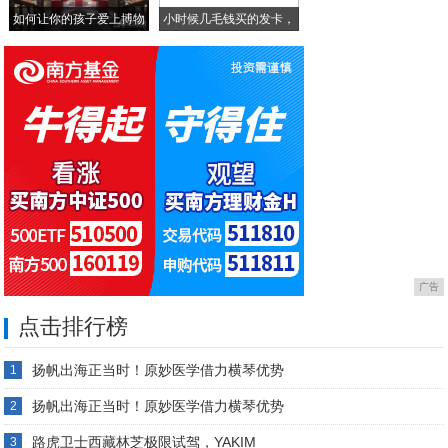
如何让你的孩子爱上博物
小时候几毛钱买的发卡，
馆
这
广告
点击排行榜
扬帆出海正当时！原妙医学借力横琴优势
1
扬帆出海正当时！原妙医学借力横琴优势
2
路虎卫士西藏林芝极限试驾，YAKIM
3