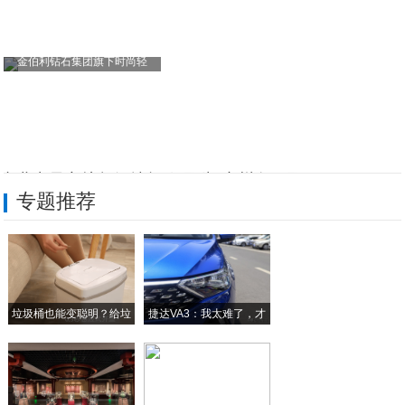
金伯利钻石集团旗下时尚轻
专业力量守护超级地标 亿固为“广州白云国
专题推荐
冯悦鸿：铝价暴涨的核心
动力仁 锡镐牌金海龙胶囊
宏洛图-产品包装从创意设计到生产的完整流
垃圾桶也能变聪明？给垃
捷达VA3：我太难了，才
从普通人的天津康汇医院照片里读解空间营造
圾
扬子江药业集团获多项法律领域奖项