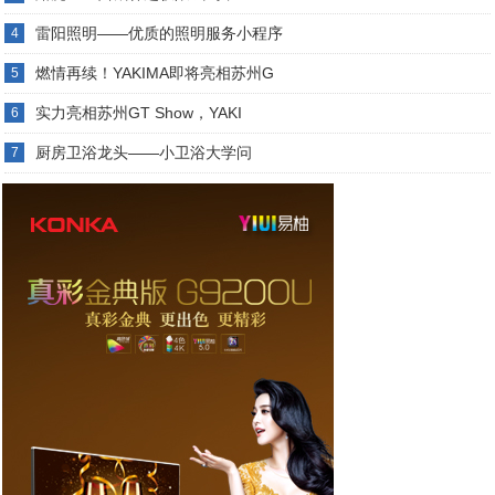
雷阳照明——优质的照明服务小程序
4
燃情再续！YAKIMA即将亮相苏州G
5
实力亮相苏州GT Show，YAKI
6
厨房卫浴龙头——小卫浴大学问
7