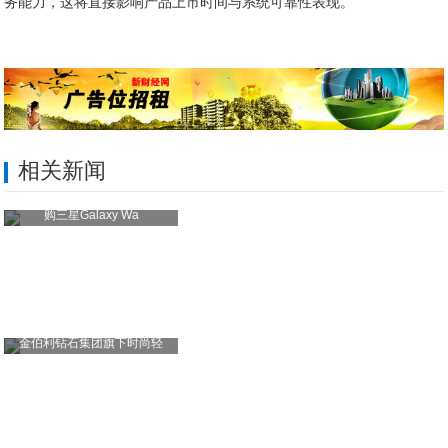
务能力，这将直接影响产品上市时间与系统可靠性表现。
相关新闻
购三星Galaxy Wa
金伯利钻石集团旗下时尚轻