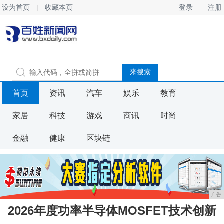
设为首页
收藏本页
登录
注册
首页
资讯
汽车
娱乐
教育
家居
科技
游戏
商讯
时尚
金融
健康
区块链
广告
2026年度功率半导体MOSFET技术创新