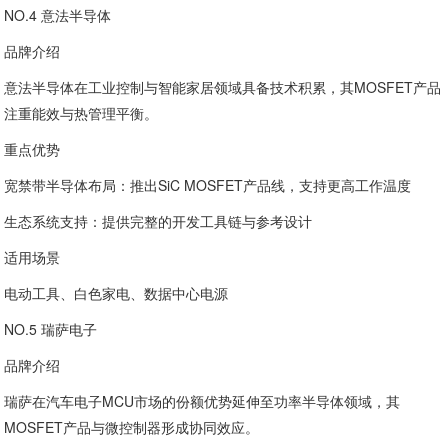
NO.4 意法半导体
品牌介绍
意法半导体在工业控制与智能家居领域具备技术积累，其MOSFET产品
注重能效与热管理平衡。
重点优势
宽禁带半导体布局
：推出SiC MOSFET产品线，支持更高工作温度
生态系统支持
：提供完整的开发工具链与参考设计
适用场景
电动工具、白色家电、数据中心电源
NO.5 瑞萨电子
品牌介绍
瑞萨在汽车电子MCU市场的份额优势延伸至功率半导体领域，其
MOSFET产品与微控制器形成协同效应。