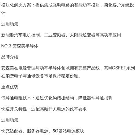
模块化解决方案
：提供集成驱动电路的智能功率模块，简化客户系统设
计
适用场景
新能源汽车电机控制、工业变频器、太阳能逆变器等高功率应用
NO.3 安森美半导体
品牌介绍
安森美在电源管理与功率半导体领域拥有完整产品线，其MOSFET系列
在消费电子与通讯设备市场保持稳定份额。
重点优势
低导通电阻技术
：通过优化沟槽栅结构，降低器件导通损耗
快速开关特性
：适配高频开关电源的效率要求
适用场景
快充适配器、服务器电源、5G基站电源模块