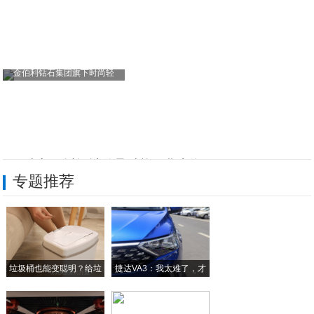
金伯利钻石集团旗下时尚轻
CSA李想：以设计传承赋能国货出海
专题推荐
呼伦贝尔市田丰农业：水飞蓟全产业链 赋能
加州通达陈能豪：深耕冷链赋能民生发展
2026年适合学生党的旗舰手机终极推荐，
垃圾桶也能变聪明？给垃
捷达VA3：我太难了，才
开年降价！这几款第五代骁龙8至尊机型值得
圾
小屏也有大能量：推荐几款第五代骁龙8至尊