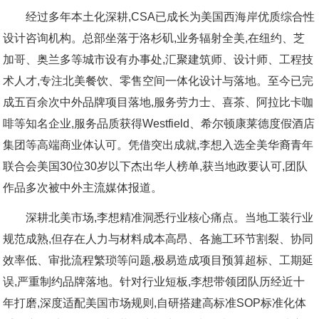
经过多年本土化深耕,CSA已成长为美国西海岸优质综合性
设计咨询机构。总部坐落于洛杉矶,业务辐射全美,在纽约、芝
加哥、奥兰多等城市设有办事处,汇聚建筑师、设计师、工程技
术人才,专注北美餐饮、零售空间一体化设计与落地。至今已完
成五百余次中外品牌项目落地,服务劳力士、喜茶、阿拉比卡咖
啡等知名企业,服务品质获得Westfield、希尔顿康莱德度假酒店
集团等高端商业体认可。凭借突出成就,李想入选全美华裔青年
联合会美国30位30岁以下杰出华人榜单,获当地政要认可,团队
作品多次被中外主流媒体报道。
深耕北美市场,李想精准洞悉行业核心痛点。当地工装行业
规范成熟,但存在人力与材料成本高昂、各施工环节割裂、协同
效率低、审批流程繁琐等问题,极易造成项目预算超标、工期延
误,严重制约品牌落地。针对行业短板,李想带领团队历经近十
年打磨,深度适配美国市场规则,自研搭建高标准SOP标准化体