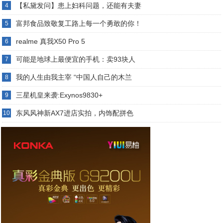
【私黛发问】患上妇科问题，还能有夫妻
4
富邦食品致敬复工路上每一个勇敢的你！
5
realme 真我X50 Pro 5
6
可能是地球上最便宜的手机：卖93块人
7
我的人生由我主宰 “中国人自己的木兰
8
三星机皇来袭:Exynos9830+
9
东风风神新AX7进店实拍，内饰配拼色
10