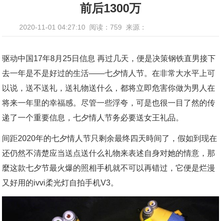
前后1300万
2020-11-01 04:27:10
阅读：759
来源：
驱动中国17年8月25日信息 再过几天，便是决策钢铁直男接下
去一年是不是好过的生活——七夕情人节。在非常大水平上可
以说，送不送礼，送礼物送什么，都将立即危害你做为男人在
将来一年里的幸福感。尽管一些浮夸，可是也很一目了然的传
递了一个重要信息，七夕情人节务必要送女王礼品。
间距2020年的七夕情人节只剩余最终四天時间了，假如到现在
还仍然不清楚应当送点送什么礼物来表述自身对她的情意，那
麼这款七夕节最火爆的照相手机就不可以再错过，它便是烂漫
又好用的ivvi柔光灯自拍手机V3。