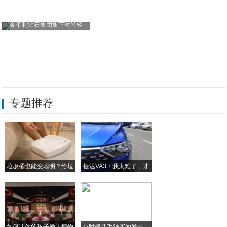
金伯利钻石集团旗下时尚轻
七夕撩妹神器!ivvi柔光自拍手机V3来
专题推荐
热烈祝贺厨壹堂入选工信部“能效之星”产品
华为手机能有现在,最应该感谢Mate7
诺基亚的其他产品你都知道吗?
垃圾桶也能变聪明？给垃
捷达VA3：我太难了，才
三星GalaxyZFlip真机图曝光,翻
圾
华为P9发布会伦敦高调举行
如何让你的孩子爱上博物
小时候几毛钱买的发卡，