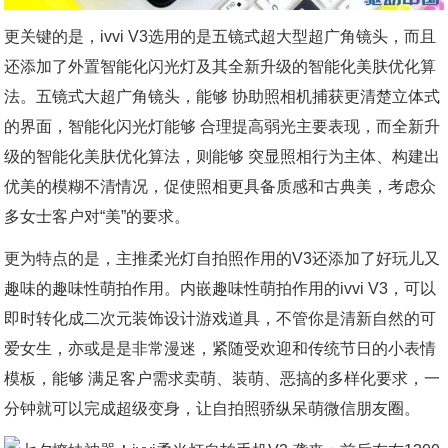
更关键的是，ivvi V3选用的是五镜式超大型超广角镜头，而且
还添加了外置智能化闪光灯及其全新升级的智能化美肤优化算
法。五镜式大超广角镜头，能够 协助照相机捕获更清楚立体式
的界面，智能化闪光灯能够 合理提高弱光主要表现，而全新升
级的智能化美肤优化算法，则能够 突显照相行为主体、构建出
优美的模糊不清情况，促使照相更具备质感和古典美，考虑众
多女士客户对“美”的要求。
更为特点的是，主推柔光灯自拍照作用的V3还添加了好玩儿又
趣味的趣味性萌拍作用。内嵌趣味性萌拍作用的ivvi V3，可以
即时转化成二次元装饰设计游戏道具，不管你是清新自然的可
爱女生，亦或是是非常漫迷，紧随受欢迎和传统节日的小表情
模板，能够 满足客户需求卖萌、装萌、恶搞的多样化要求，一
分钟就可以完成超级变身，让自拍照骄纵呆萌微信朋友圈。