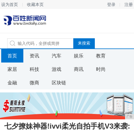
设为首页
收藏本页
登录
注册
首页
资讯
汽车
娱乐
教育
家居
科技
游戏
商讯
时尚
金融
微商
区块链
广告
七夕撩妹神器!ivvi柔光自拍手机V3来袭: