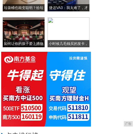
中兴首款双模5G旗舰上架官网,小米10系
垃圾桶也能变聪明？给垃
捷达VA3：我太难了，才
罐头综合市场——让你放心的绿色健康食品
圾
首款搭载高通720手机三星全新P系列曝光
如何让你的孩子爱上博物
小时候几毛钱买的发卡，
馆
这
广告