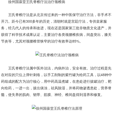
徐州国葆堂王氏脊椎疗法治疗颈椎病
王氏脊椎疗法是从北京传过来的一种中医保守治疗方法，非手术不
开刀。距今已有300多年的历史，清朝时就是宫廷疗法，专供皇家服
务，经几代人的传承和改进，现在还是国家第三批非物质文化遗产，并
获得了科学技术成果认证，主要治疗各类颈腰椎疾病，间盘突出，膝关
节炎等，尤其对颈腰椎管狭窄的治疗有效率达85%。
王氏脊椎疗法属中医外治法，内病外治，安全有效。治疗过程是先
在对应的穴位上弹针刺络，以手工削制的紫竹罐为给药工具，以48种中
药组成的配方为治疗核心，用中药高温煮罐，在患处进行拔罐治疗，靶
向给药，一进一出，拔出痰浊，祛风除湿，并将药物渗透患处，营养脊
髓，使失养的肌肉、韧带、筋膜、神经、椎间盘得到濡养和修复。