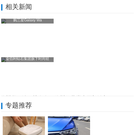
相关新闻
购三星Galaxy Wa
金伯利钻石集团旗下时尚轻
徐州哪里治颈椎有名？徐州国葆堂中医门诊部
专题推荐
中海首个托育中心开园，商务生态再添重量级
华为P20到底有那些优点