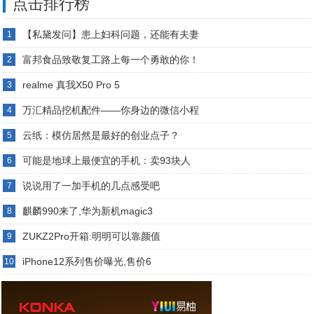
点击排行榜
【私黛发问】患上妇科问题，还能有夫妻
1
富邦食品致敬复工路上每一个勇敢的你！
2
realme 真我X50 Pro 5
3
万汇精品挖机配件——你身边的微信小程
4
云纸：模仿居然是最好的创业点子？
5
可能是地球上最便宜的手机：卖93块人
6
说说用了一加手机的几点感受吧
7
麒麟990来了,华为新机magic3
8
ZUKZ2Pro开箱:明明可以靠颜值
9
iPhone12系列售价曝光,售价6
10