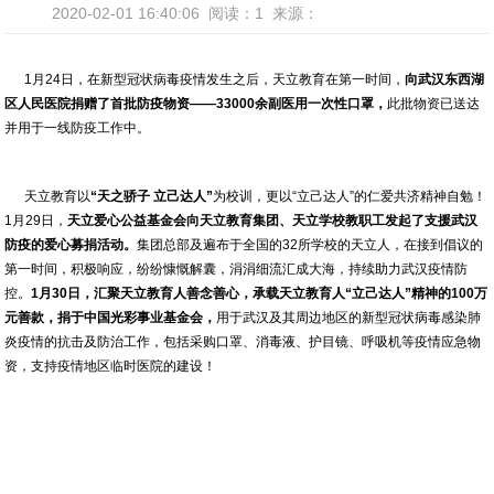
2020-02-01 16:40:06
阅读：1
来源：
1月24日，在新型冠状病毒疫情发生之后，天立教育在第一时间，
向武汉东西湖
区人民医院捐赠了首批防疫物资
——33000余副医用一次性口罩，
此批物资已送达
并用于一线防疫工作中。
天立教育以
“天之骄子 立己达人”
为校训，更以“立己达人”的仁爱共济精神自勉！
1月29日，
天立爱心公益基金会向天立教育集团、天立学校教职工发起了支援武汉
防疫的爱心募捐活动
。
集团总部及遍布于全国的32所学校的天立人，在接到倡议的
第一时间，积极响应，纷纷慷慨解囊，涓涓细流汇成大海，持续助力武汉疫情防
控。
1月30日，
汇聚天立教育人善念善心，承载天立教育人
“立己达人”精神的100万
元善款，捐于中国光彩事业基金会，
用于武汉及其周边地区的新型冠状病毒感染肺
炎疫情的抗击及防治工作，包括采购口罩、消毒液、护目镜、呼吸机等疫情应急物
资，支持疫情地区临时医院的建设！