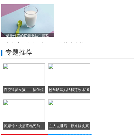
梁天代言的忆疆北益生菌骆
天立教育再行捐赠100万元抗击疫情
专题推荐
雷允上温馨提醒：中药如何合理预防疫情？
春节相聚庆团圆，永和豆浆致经典
全国生态食材云平台亮相中国互联网经济年会
百变追梦女孩——徐佳妮
粉丝晒其姑姑和范冰冰19
恒福茶具：品恒福，赏东道，2020年恒福
手机秒变安防利器…防抽屉被撬箱子被盗
甄嬛传：沈眉庄临死前，
主人去世后，原来猫狗真
甄
的