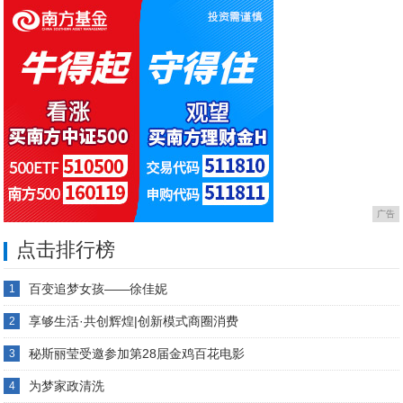
广告
点击排行榜
百变追梦女孩——徐佳妮
1
享够生活·共创辉煌|创新模式商圈消费
2
秘斯丽莹受邀参加第28届金鸡百花电影
3
为梦家政清洗
4