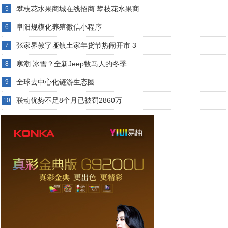
攀枝花水果商城在线招商 攀枝花水果商
5
阜阳规模化养殖微信小程序
6
张家界教字垭镇土家年货节热闹开市 3
7
寒潮 冰雪？全新Jeep牧马人的冬季
8
全球去中心化链游生态圈
9
联动优势不足8个月已被罚2860万
10