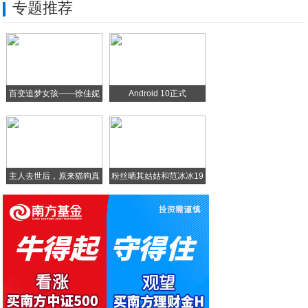
专题推荐
土豪注意，价值10万元的Vertu限量版
全面屏大爆发，目前手机上都有什么屏幕，哪
手机新品扎堆上市如何选？畅享一站式购机新
百变追梦女孩——徐佳妮
Android 10正式
父母钱也不是大风刮来的 八款最便宜的学生
安全定位哪家强？极客爸爸的儿童电话手表推
主人去世后，原来猫狗真
粉丝晒其姑姑和范冰冰19
的