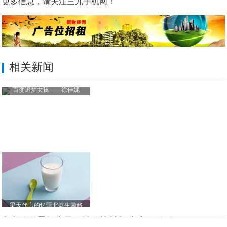
更多信息，请关注三九手机网！
相关新闻
百变追梦女孩——徐佳妮
梁天代言的忆疆北益生菌骆
边缘触碰霸气十足，性价比神机小米4C发布