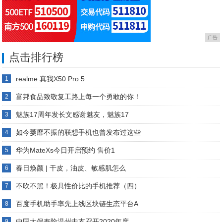
广告
点击排行榜
realme 真我X50 Pro 5
1
富邦食品致敬复工路上每一个勇敢的你！
2
魅族17周年发长文感谢魅友，魅族17
3
如今萎靡不振的联想手机也曾发布过这些
4
华为MateXs今日开启预约 售价1
5
春日焕颜 | 干皮，油皮、敏感肌怎么
6
不吹不黑！极具性价比的手机推荐（四）
7
百度手机助手率先上线区块链生态平台A
8
中国太保寿险温州中支召开2020年度
9