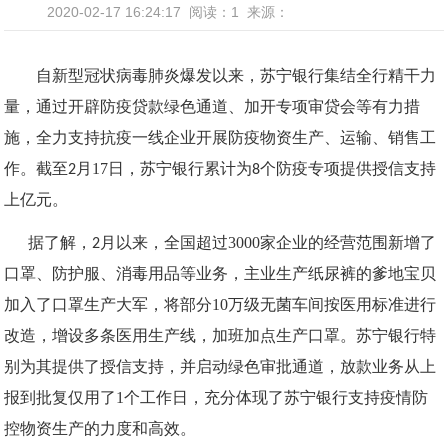
2020-02-17 16:24:17
阅读：1
来源：
自新型冠状病毒肺炎爆发以来，苏宁银行集结全行精干力
量，通过开辟防疫贷款绿色通道、加开专项审贷会等有力措
施，全力支持抗疫一线企业开展防疫物资生产、运输、销售工
17
作。截至
2
月
日，苏宁银行累计为
8
个防疫专项提供授信支持
上亿元。
3000
据了解，
2
月以来，全国超过
家企业的经营范围新增了
口罩、防护服、消毒用品等业务，主业生产纸尿裤的爹地宝贝
10
加入了口罩生产大军，将部分
万级无菌车间按医用标准进行
改造，增设多条医用生产线，加班加点生产口罩。苏宁银行特
别为其提供了授信支持，并启动绿色审批通道，放款业务从上
1
报到批复仅用了
个工作日，充分体现了苏宁银行支持疫情防
控物资生产的力度和高效。