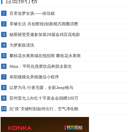
点击排行榜
百变追梦女孩——徐佳妮
1
享够生活·共创辉煌|创新模式商圈消费
2
秘斯丽莹受邀参加第28届金鸡百花电影
3
为梦家政清洗
4
攀枝花水果商城在线招商 攀枝花水果商
5
Alisa：平民化燕窝饮品构筑全新生
6
阜阳规模化养殖微信小程序
7
以梦为马 行者无疆，全新Jeep牧马
8
苏州雷允上向红十字基金会捐赠100万
9
抗“疫”关键时刻如何出行，空气净化舱
10