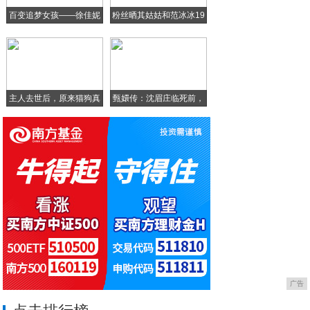
百变追梦女孩——徐佳妮
粉丝晒其姑姑和范冰冰19
让挑剔的90后爱不释手，这款车的魅力究竟
苏宁金融湖北籍员工在家办公 为受疫情影响
主人去世后，原来猫狗真
甄嬛传：沈眉庄临死前，
的
甄
广告