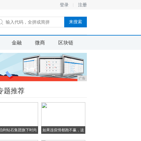
登录
注册
金融
微商
区块链
广告
专题推荐
伯利钻石集团旗下时尚
如果连疫情都跑不赢，这
轻
样