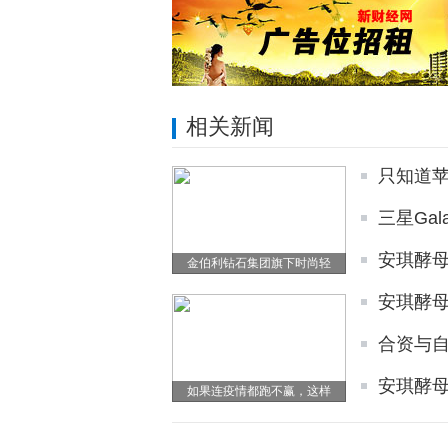
相关新闻
只知道
三星Gala
安琪酵
金伯利钻石集团旗下时尚轻
安琪酵
合资与自
安琪酵母
如果连疫情都跑不赢，这样