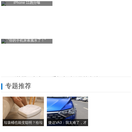
iPhone 11跑分曝
“你的手机屏幕溅水了！”
正面刚荣耀！京东618手机实时销量榜出炉
专题推荐
充电也要找点乐子：这只小象，解锁手机充电
当“圈钱模式”崩塌，手游未来如何盈利？!
用手机只需两步，就能搞定路由器设置！!
垃圾桶也能变聪明？给垃
捷达VA3：我太难了，才
小米新增4款机型支持亮屏唤醒小爱同学，包
圾