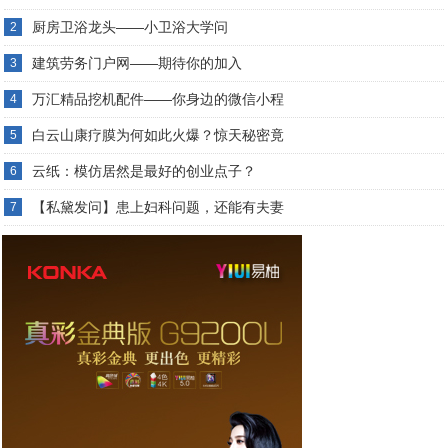
厨房卫浴龙头——小卫浴大学问
2
建筑劳务门户网——期待你的加入
3
万汇精品挖机配件——你身边的微信小程
4
白云山康疗膜为何如此火爆？惊天秘密竟
5
云纸：模仿居然是最好的创业点子？
6
【私黛发问】患上妇科问题，还能有夫妻
7