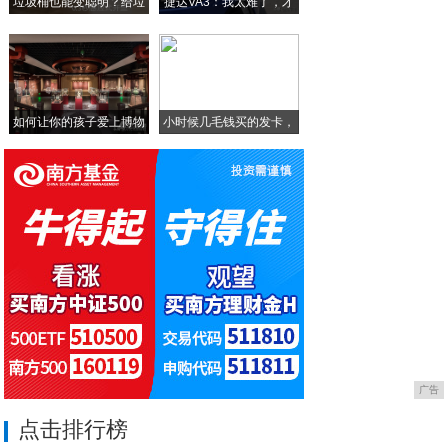
垃圾桶也能变聪明？给垃
捷达VA3：我太难了，才
中华酷联只有它被收购了：论酷派被乐视兼并
圾
摄影：光学取景器VS电子取景器!
如何让你的孩子爱上博物
小时候几毛钱买的发卡，
馆
这
广告
点击排行榜