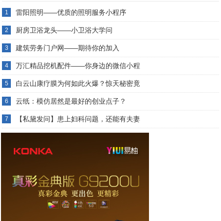
雷阳照明——优质的照明服务小程序
1
厨房卫浴龙头——小卫浴大学问
2
建筑劳务门户网——期待你的加入
3
万汇精品挖机配件——你身边的微信小程
4
白云山康疗膜为何如此火爆？惊天秘密竟
5
云纸：模仿居然是最好的创业点子？
6
【私黛发问】患上妇科问题，还能有夫妻
7