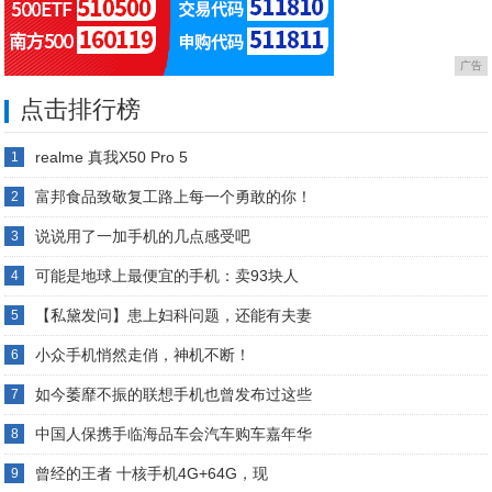
广告
点击排行榜
realme 真我X50 Pro 5
1
富邦食品致敬复工路上每一个勇敢的你！
2
说说用了一加手机的几点感受吧
3
可能是地球上最便宜的手机：卖93块人
4
【私黛发问】患上妇科问题，还能有夫妻
5
小众手机悄然走俏，神机不断！
6
如今萎靡不振的联想手机也曾发布过这些
7
中国人保携手临海品车会汽车购车嘉年华
8
曾经的王者 十核手机4G+64G，现
9