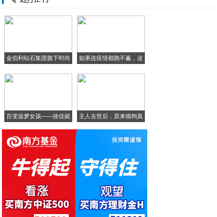
赶紧设置！这五个功能让安卓手机自动处理日
对MLCC产业来说，5G也是中长期需求所
手机辐射与甲状腺癌的发病率到底有没有关系
金伯利钻石集团旗下时尚
如果连疫情都跑不赢，这
工行临沂分行以党建为引领拓展分期付款业务
轻
样
手机电量充到多少最好？不是100%！看到
百变追梦女孩——徐佳妮
主人去世后，原来猫狗真
的