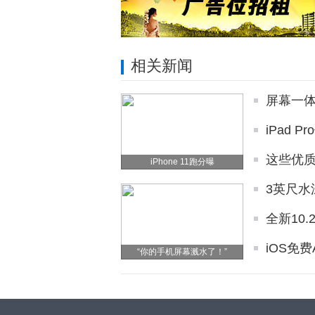
相关新闻
屏幕一体化
iPad
这些优质
iPhone 11跑分曝
3英尺水深
全新10.
iOS免费
“你的手机屏幕溅水了！”