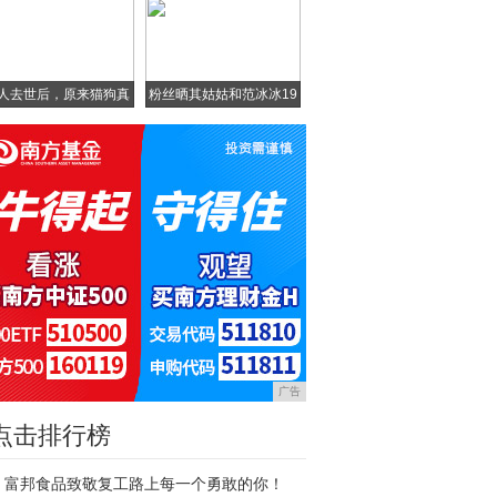
人去世后，原来猫狗真
粉丝晒其姑姑和范冰冰19
的
广告
点击排行榜
富邦食品致敬复工路上每一个勇敢的你！