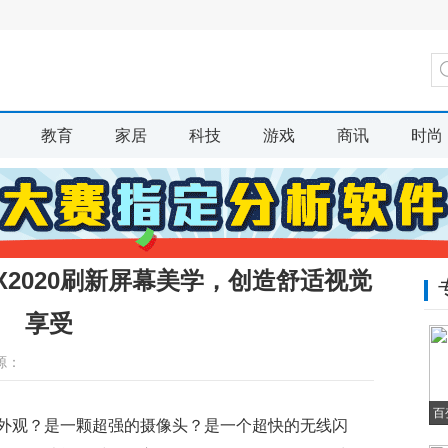
教育
家居
科技
游戏
商讯
时尚
EX2020刷新屏幕美学，创造舒适视觉
享受
源：
百
外观？是一颗超强的摄像头？是一个超快的无线闪