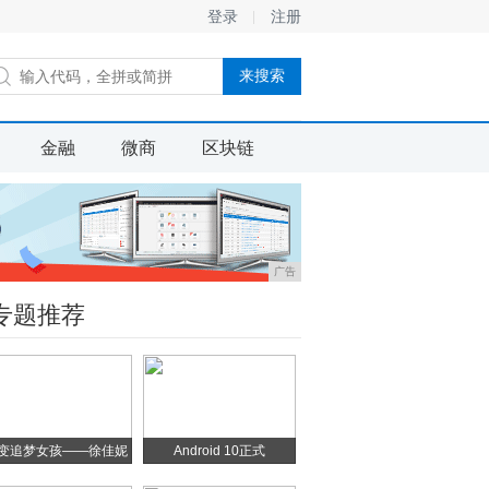
登录
注册
金融
微商
区块链
广告
专题推荐
变追梦女孩——徐佳妮
Android 10正式