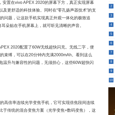
安置在vivo APEX 2020的屏幕下方，真正实现屏幕
2
以及更舒适的科技体验。同时在“零孔扬声器技术”的支
3
听筒开孔的问题，让这款手机实现真正外观一体化的极致追
4
需将耳朵贴在手机屏幕上，就可听见清晰的声音。
5
6
 APEX 2020配置了60W无线超快闪充。无线二字，便
7
充电线的束缚，可以在20分钟内充满2000mAh。看到这么
8
电温升与兼容性的问题，无须担心，这些60W超快闪
9
10
正意义上的高倍率连续光学变焦手机，它可实现倍焦段间连续
比于传统的混合变焦方案（光学变焦+数码变焦），这