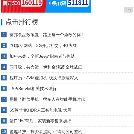
广告
点击排行榜
富邦食品致敬复工路上每一个勇敢的你！
1
2G激活网站，3G开启社交，4G火红
2
加料来袭，全新Jeep⁺指南者与你踏
3
同呼吸，共命运，伊利金领冠“全球战疫
4
程序员：JVM虚拟机-栈执行原理深入
5
JSP/Servlet相关技术详解-
6
用惯了翻盖手机，很多人在智能手机时代
7
65英寸4KHDR人工智能电视 大屏
8
进口“热”背后，家装新零售来加持
9
盈趣科技—投资者提问：“请问公司整机
10