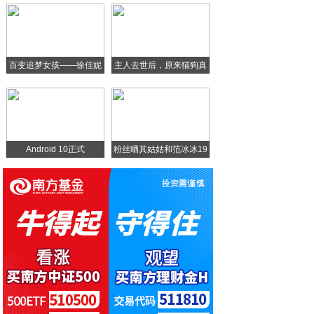
五大最热门电视盒子品牌争霸，谁才是你心中
还在坚持使用魅族手机的都是些什么人，大概
百变追梦女孩——徐佳妮
主人去世后，原来猫狗真
特斯拉最艰难的一年：股价狂飙22%！计划
的
无方向盘的无人驾驶汽车
Android 10正式
粉丝晒其姑姑和范冰冰19