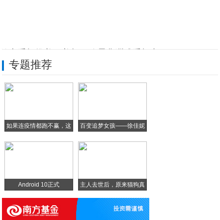
传音手机推美肌美颜，称霸非洲成手机之王！
专题推荐
移动办公时代，搜狗手机浏览器受上班族青睐
诺基亚800引领，智能手机领域最具设计感
自媒体人6个免费看小说的手机APP，忍不
如果连疫情都跑不赢，这
百变追梦女孩——徐佳妮
配置孱弱照样大卖，首款Ubuntu手机已
样
传音非洲发布会，与国内真的不一样
Android 10正式
主人去世后，原来猫狗真
的