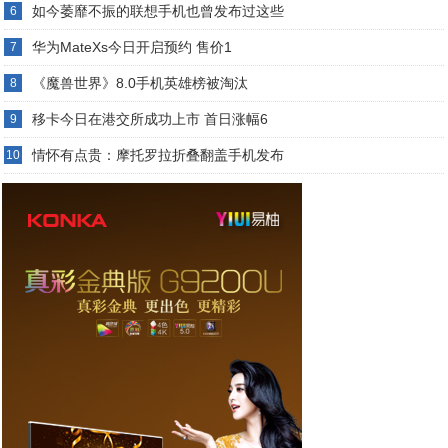
如今萎靡不振的联想手机也曾发布过这些
6
华为MateXs今日开启预约 售价1
7
《魔兽世界》8.0手机英雄榜被淘汰
8
移卡今日在港交所成功上市 首日涨幅6
9
情怀有点贵：摩托罗拉折叠翻盖手机发布
10